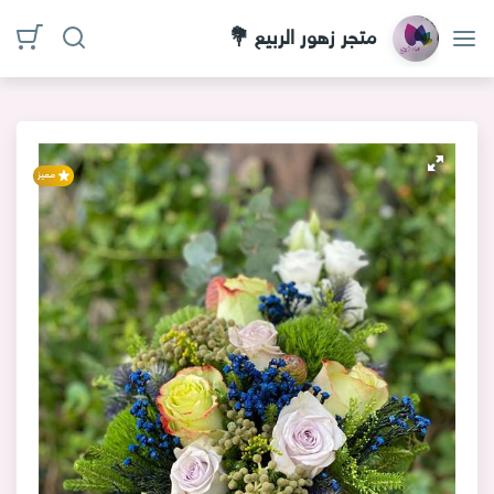
الأقسام
متجر زهور الربيع 💐
الرئيسية
من
نحن
مميز