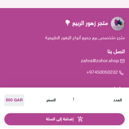
متجر زهور الربيع 💐
متجر متخصص بيع جميع أنواع الزهور الطبيعية
اتصل بنا
zahra@zohor.shop
+97450050232
روابط
الرئيسية
المنتجات
من نحن
العدد
السعر
500 QAR
إضافة إلى السلة
هذا المتجر بواسطة